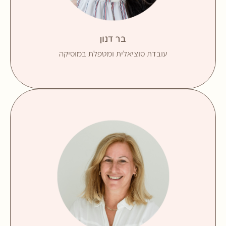
ובפנימיות עם אוכלוסיה מגוונת המתמודדת עם קשיים
ואתגרים התפתחותיים וחברתיים.
מנהלת מרכז הצעירים במוא"ז מנשה, מנהלת קהילות
עשיה ותרומה חברתית.
בר דנון
עובדת סוציאלית ומטפלת במוסיקה
M.A. טיפול באמצעות תנועה
מאמינה בכוחה של הקבוצה כמקור לתמיכה רגשית וביסוס
תחושת שייכות.
כחלק מהחשיבה ההוליסטית, מאמינה כי ילד הוא חלק
ממערכת שלמה – המשפחה. לכל משפחה מערכת ערכים
ואמונות משלה, כללים, מנהגים ותפיסות עולם. שיתוף
ההורים בתהליך הטיפולי הינו הכרחי להתקדמות ולשינוי.
מטפלת דיאדית (הורה – ילד), מתמחה בטיפול בהורות