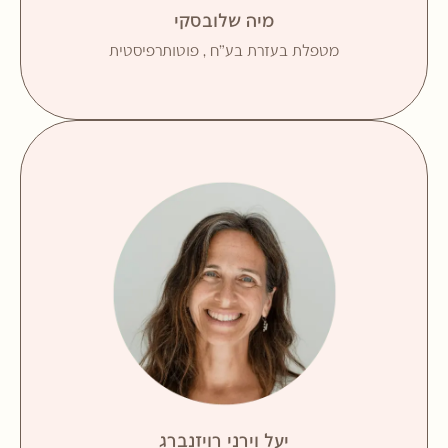
מיה שלובסקי
מאמינה כי היכולות האמיתיות של הילד מתגלות כאשר
הוא מרגיש בטוח ובסביבה המאפשרת לו להינות מחווית
מטפלת בעזרת בע"ח , פוטותרפיסטית
הטיפול.
B.O.T. בריפוי בעיסוק
מאמינה שהחוכמה של הקבוצה מאפשרת ללמוד על
אינטימיות, קרבה ואמפתיה, ולהעניק מגוון מראות דרכן
ניתן ללמוד על עצמנו ולנהל שיח עם עצמנו.
יוצרת רגעים של משחק, צחוק, יצירה ושיח וגם של עצירה,
האטה והתבוננות. מאפשרת לקשר להיבנות דרך הקשבה,
רגישות ותשומת לב לפרטים הקטנים.
בעלת ניסיון רב בעבודה קבוצתית ופרטנית במסגרות
חינוך שונות ובמסגרות פסיכיאטריות, בטווח גילאים רחב –
מגן עד חטיבה, וכן בעבודה שוטפת עם צוותי חינוך ועם
הורים. מנכיחה במפגשים היכרות עמוקה עם מדיטציה
יעל וירני רויזנברג