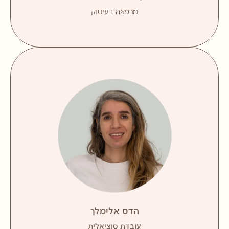
ומיינדפולנס (שפת הקשב).
מרפאה בעיסוק
B.S.W עבודה סוציאלית B.A מדעי הרוח והחברה
מאמינה בכוחה של הקבוצה להעניק לילדות וילדים
אהבה, עוצמה ושייכות, ולעטוף אותם בחדוות משחק,
חיבור והנאה. רואה בקבוצה מרחב בטוח המאפשר הכלה,
פיתוח וצמיחה רגשית. בעלת רקע בלימודי אומנות,
ופסיכותרפיה מבוססת מיינדפולנס, ומשלבת גישות וכלים
מגוונים ומרתקים במפגש עם הילדים. מטפלת רגשית,
רכזת טיפול בגן תקשורת, מדריכת הורים ומנחת קבוצות.
הדס אלימלך
עובדת סוציאלית