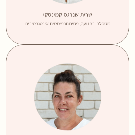
ומנחת קבוצות. בעלת ניסיון רב בעבודה עם ילדים, נוער
ומבוגרים עם אוכלוסיות מגוונות והן, עם אוכלוסיות
שרית שנרגס קמינסקי
מיוחדות וצוותי חינוך.
מטפלת בתנועה, פסיכותרפיסטית אינטגרטיבית
B.A בחינוך והוראה לחינוך מיוחד
מאמינה כי המגע הישיר בין המטופל לבעל החיים ביחד
עם ליווי רגשי מתאים, מייצרים עולם של אפשרויות צמיחה,
התפתחות והעצמה אישית.
הקשר המיוחד בין ילדים ובעלי חיים מייצר סיטואציות
המאפשרות העצמה, פיתוח ושיפור מיומנויות חברתיות,
פיתוח יכולות אישיות, הפחתת חרדות, שיפור תפקודים
מוטוריים, פיתוח הסבלנות, האמפתיה, האחריות, הכבוד,
הביטחון והדימוי האישי.
קשר מיוחד זה מאפשר למטופל להתבונן פנימה ולהיפתח
לתהליכי שינוי משמעותיים.